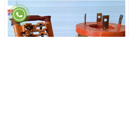
Cổ góp điện 4 pha trục 55mm