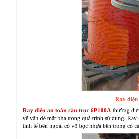
Ray điện
Ray điện an toàn cầu trục 6P100A
thường được
về vấn để mất pha trong quá trình sử dung. Ray 
tinh tế bên ngoài có võ bọc nhựa bên trong có c