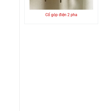
ục 4P60A
Cổ góp điện 2 pha