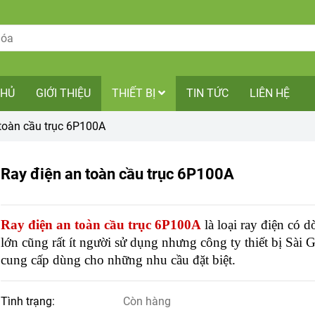
CHỦ
GIỚI THIỆU
THIẾT BỊ
TIN TỨC
LIÊN HỆ
toàn cầu trục 6P100A
Ray điện an toàn cầu trục 6P100A
Ray điện an toàn cầu trục 6P100A
là loại ray điện có 
lớn cũng rất ít người sử dụng nhưng công ty thiết bị Sài 
cung cấp dùng cho những nhu cầu đặt biệt.
Tình trạng:
Còn hàng