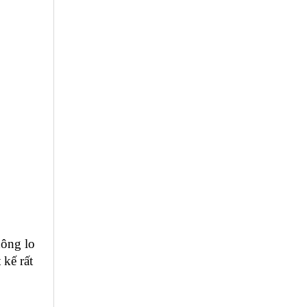
hông lo
 kế rất