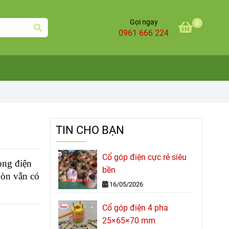
Gọi ngay
0
0961 666 224
TIN CHO BẠN
Cổ góp điện cực rẻ siêu
dòng điện
bền
Gòn vẫn có
16/05/2026
Cổ góp điện 4 pha
25×65×70 mm