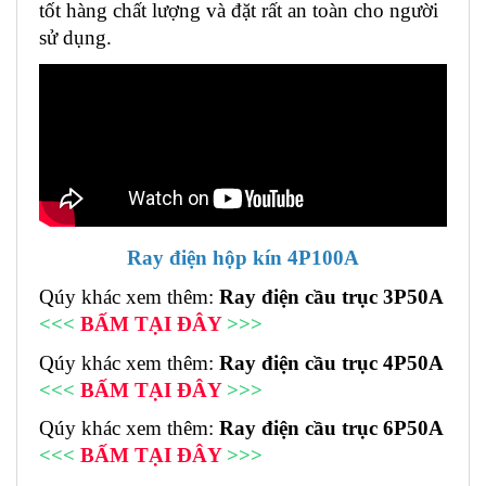
tốt hàng chất lượng và đặt rất an toàn cho người
sử dụng.
Ray điện hộp kín 4P100A
Qúy khác xem thêm:
Ray điện cầu trục 3P50A
<<<
BẤM TẠI ĐÂY
>>>
Qúy khác xem thêm:
Ray điện cầu trục 4P50A
<<<
BẤM TẠI ĐÂY
>>>
Qúy khác xem thêm:
Ray điện cầu trục 6P50A
<<<
BẤM TẠI ĐÂY
>>>