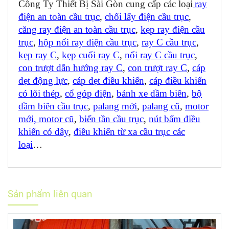
Công Ty Thiết Bị Sài Gòn cung cấp các loại
ray
điện an toàn cầu trục
,
chổi lấy điện cầu trục
,
căng ray điện an toàn cầu trục
,
kẹp ray điện cầu
trục
,
hộp nối ray điện cầu trục
,
ray C cầu trục
,
kẹp ray C
,
kẹp cuối ray C
,
nối ray C cầu trục
,
con trượt dẫn hướng ray C
,
con trượt ray C
,
cáp
dẹt động lực
,
cáp dẹt điều khiển
,
cáp điều khiển
có lõi thép
,
cổ góp điện
,
bánh xe dầm biên
,
bộ
dầm biên cầu trục
,
palang mới
,
palang cũ
,
motor
mới, motor cũ
,
biến tần cầu trục
,
nút bấm điều
khiển có dây
,
điều khiển từ xa cầu trục các
loại
…
Sản phẩm liên quan