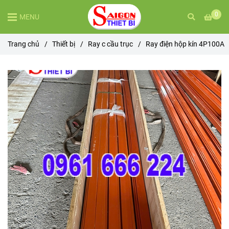
0
MENU
Trang chủ
/
Thiết bị
/
Ray c cầu trục
/
Ray điện hộp kín 4P100A